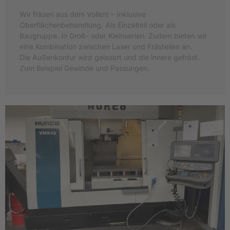
Wir fräsen aus dem Vollen! – Inklusive
Oberflächenbehandlung. Als Einzelteil oder als
Baugruppe. In Groß- oder Kleinserien. Zudem bieten wir
eine Kombination zwischen Laser und Frästeilen an.
Die Außenkontur wird gelasert und die innere gefräst.
Zum Beispiel Gewinde und Passungen.