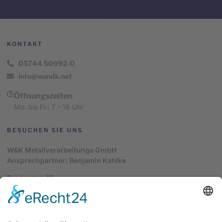
KONTAKT
05744 50992-0
info@wundk.net
Öffnungszeiten
Mo. bis Fr.: 7 - 16 Uhr
BESUCHEN SIE UNS
W&K Metallverarbeitungs GmbH
Ansprechpartner: Benjamin Kahlke
Bredenhop 10
32609 Hüllhorst
LEISTUNGEN