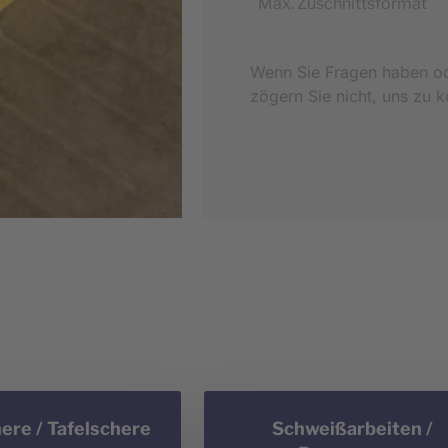
Max. Zuschnittsformat
Wenn Sie Fragen haben od
zögern Sie nicht, uns zu k
ere / Tafelschere
Schweißarbeiten /